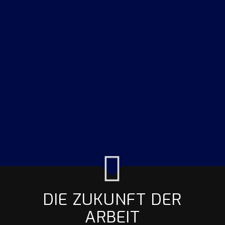
NETZWERK
Eine moderne Netzwerkstruktur ist beweglicher als
hierarchisch aufgebaute Organisationen.
Profitieren
wir voneinander.
Cyberculture freut sich über eine
enge Zusammenarbeit mit namhaften Firmen und
Funken sprühenden Individuen.
DIE ZUKUNFT DER
ARBEIT