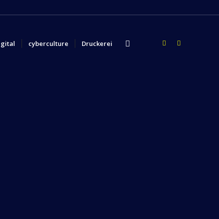
igital
cyberculture
Druckerei
UNDEN
ine Internet-Präsenz von
 Laune und ist geprägt von immer