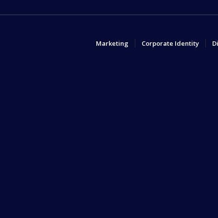
Marketing
Corporate Identity
D
Seit über 20 Jahren gemeinsam erfolgreich:
DAS SAGEN UNSERE K
Seit über 10 Jahren wird me
Cyberculture betreut.
Die Zusammenarbeit macht