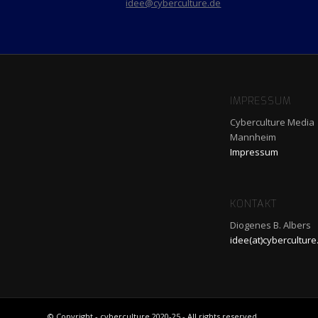
idee@cyberculture.de
IMPRESSUM
Cyberculture Media
Mannheim
Impressum
KONTAKT
Diogenes B. Albers
idee(at)cyberculture
© Copyright - cyberculture 2020-25 - All rights reserved