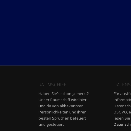
RAUMSCHIFF
DATENS
Haben Sie’s schon gemerkt?
Für ausfü
Unser Raumschiff wird hier
Informat
und da von altbekannten
Datensch
Persönlichkeiten und ihren
DSGVO, ein
besten Sprüchen befeuert
lesen Sie
und gesteuert.
Datenschu