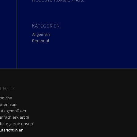
NEUESTE KOMMENTARE
KATEGORIEN
Allgemein
Personal
CHUTZ
hrliche
ionen zum
utz gemäß der
fach erklärt (!)
 bitte gerne unsere
tzrichtlinien